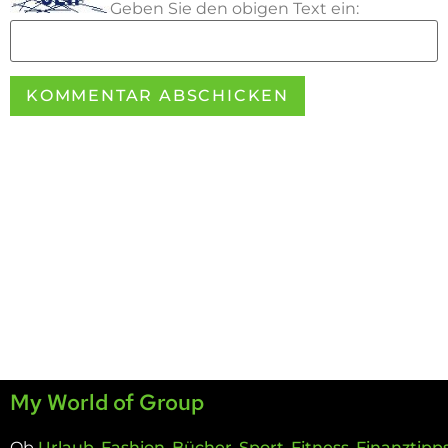
Geben Sie den obigen Text ein:
My World of Group
Ob
Urlaub
,
Fashion
,
Bücher
,
Sport
,
Fitness
,
Finanztipp